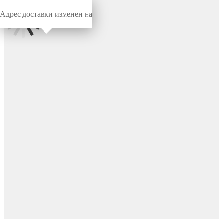
Адрес доставки изменен на
Миниворкс
/
Опоры для уголков
/
Для уголков
Опора под уголок 35х35,
цвет черный – У35-35ЧС