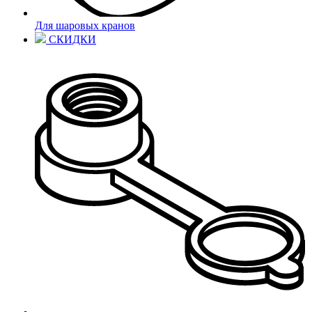
Для шаровых кранов
СКИДКИ
Выберите город
Санкт-Петербург
Москва
Челябинск
Екатеринбург
Нижний
Новгород
Элиста
Алматы
Балашиха
Зеленоград
Курск
Липецк
Новосибирск
Ростов-на-
Дону
Самара
Тула
Уфа
Хабаровск
Чита
Ярославль
Владивосток
Благовещенск