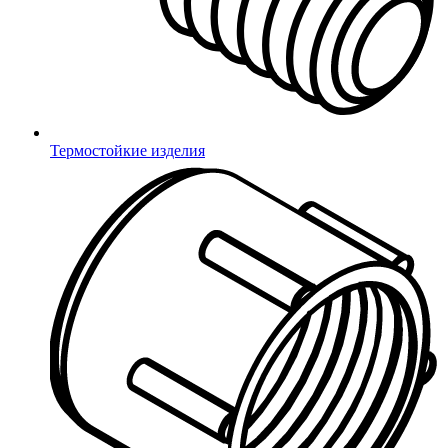
Горки из нержавеющей стали
Батуты
Комплектующие для тренажеров
Игровые элементы
Канаты Викинг
Цепи
Термостойкие изделия
Зацепы скалодромные
Метизы для МАФ
Сиденья для трибун
Для канатных дорог
Ручки для тренажеров
Соединители для труб
Метизы
Болты, винты
Гайки
Саморезы
Шайбы