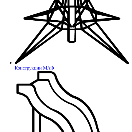
Заглушки для противосъемов
Фурнитура для багетов
Газлифты
Крестовины
Спинки и сиденья для
школьной мебели
Фетры, войлок, резина
Фетровые подкладки
Конструкции МАФ
Латодержатели
Латодержатели
Мебельные опоры
Мебельные опоры
Под конфирмат, саморезы, TORX
Под крестообразный шлиц
Под шестигранный шлиц