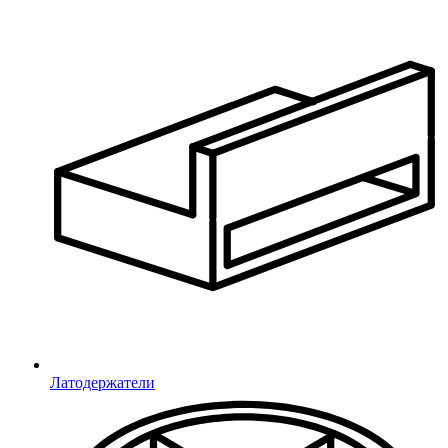
Регулируемые опоры
Регулируемые
Заглушки с опорой
Для круглых труб
Для квадратных труб
Для прямоугольных труб
Для овальных труб
Для уголков
Переходники и соединители
Переходники (круг)
Переходники (квадрат)
Соединители (круг)
Соединители (квадрат)
Латодержатели
Опоры резьбовые
Резьбовые