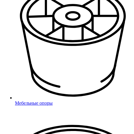
Фиксаторы с винтом
С винтом
Фиксаторы с гайкой
С гайкой
Для наружной резьбы
Для наружной резьбы
Для внутренней резьбы
Для внутренней резьбы
Колпачки на болт/гайку
Мебельные опоры
На болт, винт или гайку
Опоры для уголков
Для уголков