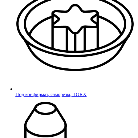
Наконечники
Наконечники
Подпятники
Подпятники
Колесные опоры
Колесные
Мебельные колеса
Мебельные колеса
Под конфирмат, саморезы, TORX
Термостойкие изделия
Под наружную резьбу
Под внутреннюю резьбу
Для шаровых кранов