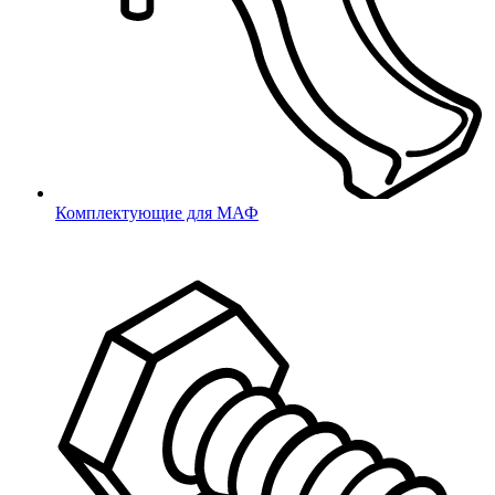
Под шлиц TORX
Для саморезов
Термоусадка
Термоусадка
Такелажный крепеж
Скобы
Комплектующие для МАФ
Рым-болты
Рым-гайки
Метизы
Болты, винты
Гайки
Саморезы
Шайбы
Грунтовые анкеры
Строительная фурнитура