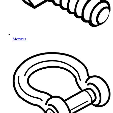
Держатели арматуры
Защита арматуры
Защитные очки
Стяжки
Промышленные колеса и
ролики
Дюбели
Метизы
Упаковка, инструмент
Контейнеры и крышки
Коробки картонные
Мешки полипропиленовые
Комплектующие для МАФ
Канат комбинированный
HDPE-пластик
Гильзы/втулки
Изделия для каната
Хомуты ВОРКАУТ
Для балансиров
Качели