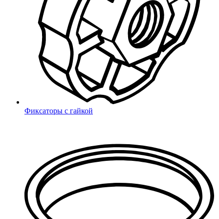
Мебельные опоры
Под конфирмат, саморезы, TORX
Под крестообразный шлиц
Под шестигранный шлиц
Под шлиц TORX
Для саморезов
Поиск
Термоусадка
Фиксаторы с гайкой
Конструкции МАФ
Качели ГНЕЗДО
Конструкции Модуль
Площадки ВОРКАУТ
Конструкции Сократ
Пирамиды
Конструкции Река
Пространственные сетки