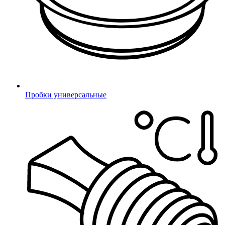
Плоские сетки
Мостики
Полосы препятствий
Для игр с водой и песком
Качалки, карусели, балансиры
Комплектующие для МАФ
Пробки универсальные
Канат комбинированный
HDPE-пластик
Гильзы/втулки
Изделия для каната
Хомуты ВОРКАУТ
Для балансиров
Качели
Подвесы для качелей
Крепления для качелей
Гимнастические элементы
Горки пластиковые