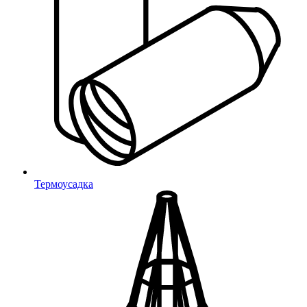
Шаровых кранов и фланцев
Техническая фурнитура
Защита вала двигателя
Защита банджо-болта
Для пресс-масленок
Защита проводов
Защита шлангов
Заклепки
DIN 43650
Защита фанеры и ДСП
Термоусадка
Для фанеры и ДСП
Защита коробок
Мебель и фурнитура
Лотки
Бужи для армейских
кроватей
Подлокотники