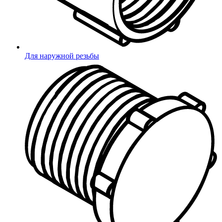
Грунтовые анкеры
Такелажный крепеж
Рым-болты
Рым-гайки
Для наружной резьбы
Строительная фурнитура
Держатели арматуры
Защита арматуры
Защитные очки
Стяжки
Промышленные колеса и ролики
Дюбели
Упаковка, инструмент
Контейнеры и крышки
Коробки картонные
Мешки полипропиленовые