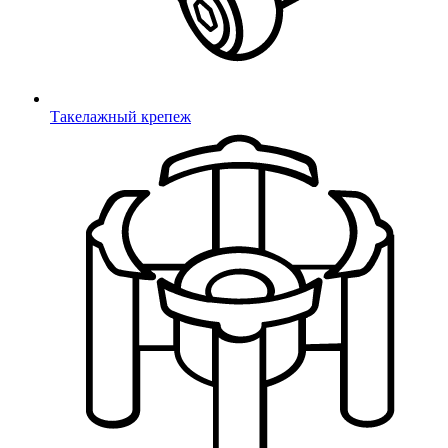
Подвесы для качелей
Крепления для качелей
Гимнастические элементы
Горки пластиковые
Горки из нержавеющей стали
Батуты
Такелажный крепеж
Комплектующие для
тренажеров
Игровые элементы
Канаты Викинг
Цепи
Зацепы скалодромные
Сиденья для трибун
Для канатных дорог
Ручки для тренажеров
Соединители для труб
Конструкции МАФ
Качели ГНЕЗДО
Конструкции Модуль
Площадки ВОРКАУТ
Конструкции Сократ