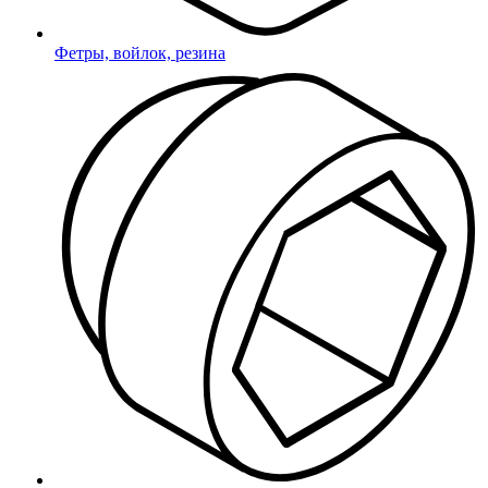
Фетры, войлок, резина
*
- поля обязательные для заполнения
соглашаюсь с
Политикой конфиденциальности
Отправить
Ваше сообщение отправлено!
Заглушки для труб