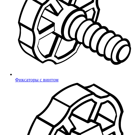
Бужи для армейских кроватей
Войти
Подлокотники
Заглушки для противосъемов
Фурнитура для багетов
Спинки и сиденья для школьной мебели
Фетры, войлок, резина
Продукция
Колпачки на болт/гайку
Переходники и соединители
Фиксаторы с винтом
Переходники (круг)
Переходники (квадрат)
Переходники (овал)
Соединители (круг)
Соединители (квадрат)
Соединители (прямоугольник)
Латодержатели