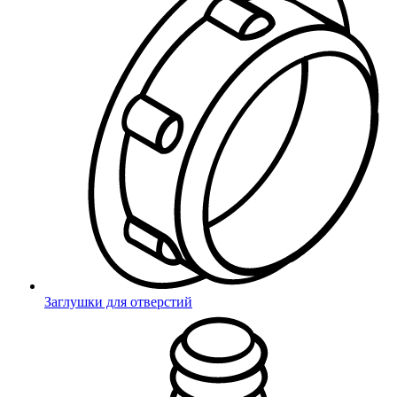
Для шаровых кранов
Техническая фурнитура
Защита вала двигателя
Защита банджо-болта
Для пресс-масленок
Защита проводов
Защита шлангов
Заклепки
DIN 43650
Универсальные опоры
Регулируемые опоры
Заглушки для отверстий
Заглушки с опорой
Для круглых труб
Самара
Для квадратных труб