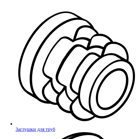
Адрес доставки изменен на
Миниворкс
/
Доставка
Доставка
По
Самаре
по России
по СНГ
Мы работаем с крупнейшими межрегиональными
транспортными компаниями
Деловые Линии, ПЭК, КИТ, Байкал Сервис, Почта России,
Заглушки для труб
ЖелдорЭкспедиция, DPD и др.