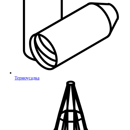
Пробки
Универсальные опоры
Универсальные
Регулируемые опоры
Регулируемые
Заглушки с опорой
Для круглых труб
Для квадратных труб
Термоусадка
Для прямоугольных труб
Для овальных труб
Для уголков
Переходники и соединители
Переходники (круг)
Переходники (квадрат)
Соединители (круг)