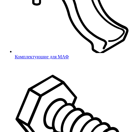
На болт, винт или гайку
Опоры для уголков
Для уголков
Наконечники
Наконечники
Комплектующие для МАФ
Подпятники
Подпятники
Колесные опоры
Колесные
Мебельные колеса
Мебельные колеса
Термостойкие изделия