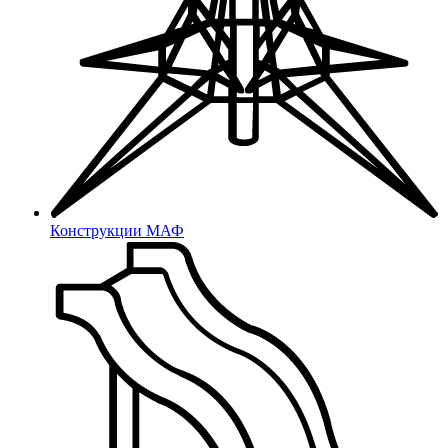
Соединители (квадрат)
Опоры резьбовые
Резьбовые
Фиксаторы с винтом
С винтом
Фиксаторы с гайкой
Конструкции МАФ
С гайкой
Для наружной резьбы
Для наружной резьбы
Для внутренней резьбы
Для внутренней резьбы
Колпачки на болт/гайку