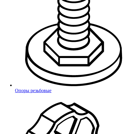
может быть включена в счет покупки (переводится на наш
расчетный счет и оплачивается нами при отправке груза), или
оплачивается вами при получении товара на месте.
Бесплатная доставка до дверей!
Компания ООО "Миниворкс" компенсирует доставку до
адреса во всех городах России, в которых есть терминал ООО
"Деловые Линии". Список городов с бесплатной доставкой
Опоры резьбовые
вы можете посмотреть по ссылке -
https://www.dellin.ru/contacts/
.
Эта компенсация возможна в более чем 200 городах России. В
зависимости от суммы заказа доставка может быть
бесплатной. Услуга не распространяется на следующие
группы товаров: канаты, конструкции МАФ, качели
ГНЕЗДО, горки, батуты, HDPE-пластик и сиденья для
трибун. Подробности уточняйте у менеджеров.