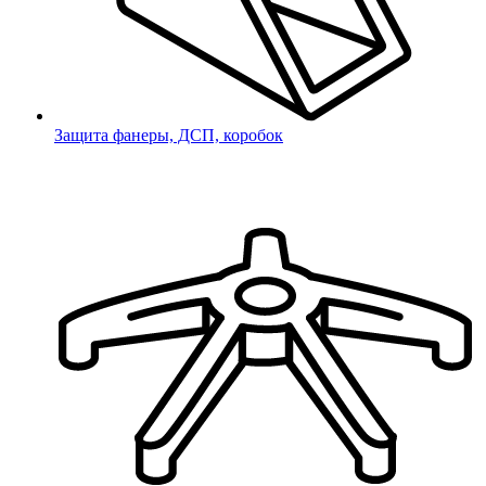
Неверный код
Введите 4-значный код из СМС
Не получили код?
Отправить код повторно
Защита фанеры, ДСП, коробок
Заказать звонок
Заполните форму, и наш менеджер
свяжется с Вами в ближайшее время