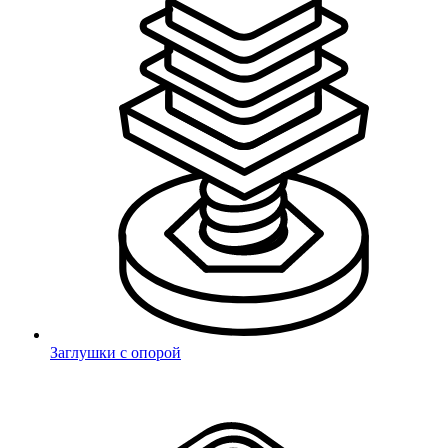
Выберите город
Санкт-Петербург
Москва
Челябинск
Екатеринбург
Нижний
Новгород
Элиста
Алматы
Заглушки с опорой
Балашиха
Зеленоград
Курск
Липецк
Новосибирск
Ростов-на-
Дону
Самара
Тула
Уфа
Хабаровск
Чита
Ярославль
Владивосток
Благовещенск