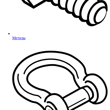
Термоусадка
Такелажный крепеж
Скобы
Рым-болты
Рым-гайки
Метизы
Метизы
Болты, винты
Гайки
Саморезы
Шайбы
Грунтовые анкеры
Строительная фурнитура
Держатели арматуры
Защита арматуры
Защитные очки
Стяжки
Промышленные колеса и