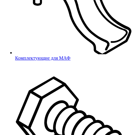
школьной мебели
Фетры, войлок, резина
Фетровые подкладки
Латодержатели
Латодержатели
Комплектующие для МАФ
Мебельные опоры
Мебельные опоры
Под конфирмат, саморезы, TORX
Под крестообразный шлиц
Под шестигранный шлиц
Под шлиц TORX
Для саморезов
Термоусадка