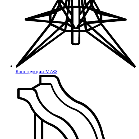
Защита банджо-болта
Для пресс-масленок
Защита проводов
Защита шлангов
Заклепки
DIN 43650
Защита фанеры и ДСП
Для фанеры и ДСП
Защита коробок
Конструкции МАФ
Мебель и фурнитура
Лотки
Бужи для армейских
кроватей
Подлокотники
Заглушки для противосъемов
Фурнитура для багетов
Газлифты
Крестовины
Спинки и сиденья для