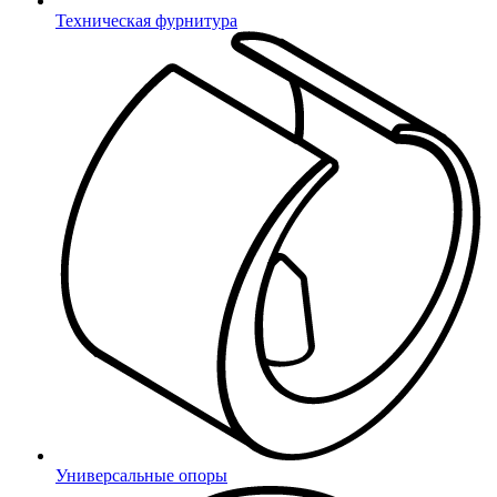
Техническая фурнитура
Выберите город
Санкт-Петербург
Москва
Челябинск
Екатеринбург
Нижний
Новгород
Элиста
Алматы
Балашиха
Зеленоград
Курск
Липецк
Новосибирск
Ростов-на-
Дону
Самара
Тула
Уфа
Хабаровск
Чита
Ярославль
Владивосток
Благовещенск
Ваш город Самара?
Универсальные опоры