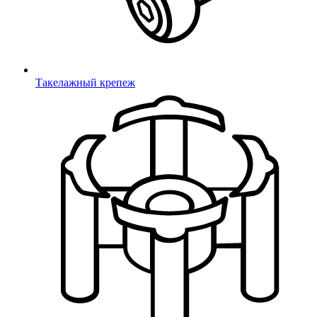
ролики
Дюбели
Упаковка, инструмент
Контейнеры и крышки
Такелажный крепеж
Коробки картонные
Мешки полипропиленовые
Комплектующие для МАФ
Канат комбинированный
HDPE-пластик
Гильзы/втулки
Изделия для каната
Хомуты ВОРКАУТ
Для балансиров
Качели
Подвесы для качелей
Крепления для качелей
Гимнастические элементы
Горки пластиковые
Горки из нержавеющей стали