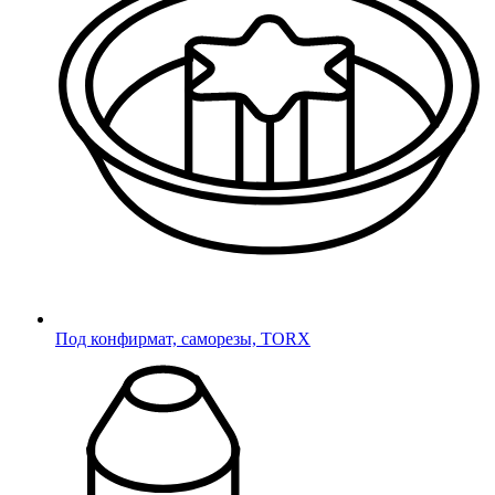
Фиксаторы с гайкой
С гайкой
Для наружной резьбы
Для наружной резьбы
Для внутренней резьбы
Для внутренней резьбы
Колпачки на болт/гайку
На болт, винт или гайку
Опоры для уголков
Под конфирмат, саморезы, TORX
Для уголков
Наконечники
Наконечники