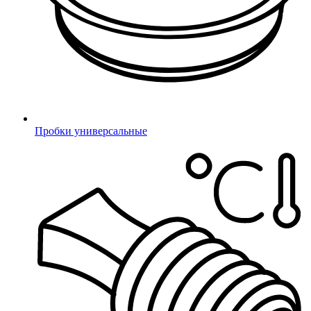
Высокое качество
продукции
Пробки универсальные
Широкий ассортимент
Наши преимущества
В Миниворкс большая часть представленного товара
всегда в
наличии
. У нас вы всегда можете
бесплатно получить
образцы
. Миниворкс поддерживает постоянные складские
запасы для клиентов, покупающих на регулярной основе. Мы
работаем с крупнейшими межрегиональными транспортными
компаниями. Заказы по России
отправляем каждый будний
день
, и делаем это в день обращения.