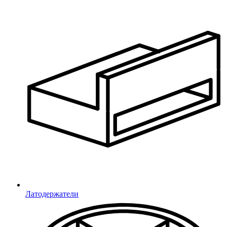
Овальные
Полуовальные
Ультратонкие для отверстий
Ультратонкие под отверстие
Заглушки для отверстий
Под отверстие
Пробки универсальные
Пробки
Универсальные опоры
Универсальные
Регулируемые опоры
Латодержатели
Регулируемые