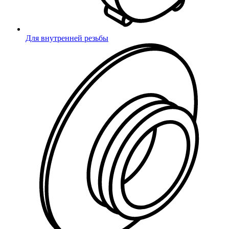
Помимо того, что с нашими менеджерами просто приятно
общаться, каждый из них профессионал своего дела,
Для внутренней резьбы
разбирающийся в продукции, которую он продает. Ко всем
запросам клиента
мы подбираем товар из наличия или
находим аналоги у наших поставщиков
. Многие закупщики
консультируются с нами
по решению своих задач.
Все необходимые документы сразу предоставляем по
вашему требованию.
Счета, договоры, сертификаты,
статусы движения груза, товарные, транспортные накладные,
коммерческие предложения и прочее мы предоставляем без
задержек.
Мы находка
для физ. лиц
, потому, что иногда люди просто не
верят, что могут купить то, что давно искали в одном месте
и
по такой низкой цене.
Скачать реквизиты