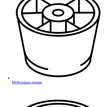
Заглушки с опорой
Для круглых труб
Для квадратных труб
Для прямоугольных труб
Для овальных труб
Для уголков
Переходники и соединители
Переходники (круг)
Переходники (квадрат)
Соединители (круг)
Соединители (квадрат)
Опоры резьбовые
Резьбовые
Мебельные опоры
Фиксаторы с винтом
С винтом